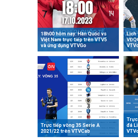
18h00 hôm nay: Hàn Quốc vs
Lịch 
Việt Nam trực tiếp trên VTV5
VĐQG
và ứng dụng VTVGo
VTV
Trực
Trực tiếp vòng 35 Serie A
đá L
2021/22 trên VTVCab
VTV