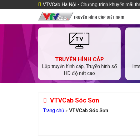
VTVCab Hà Nội - Chương trình khuyến mãi t
TRUYỀN HÌNH CÁP
Lắp truyền hình cáp, Truyền hình số
Int
HD độ nét cao
VTVCab Sóc Sơn
Trang chủ
»
VTVCab Sóc Sơn