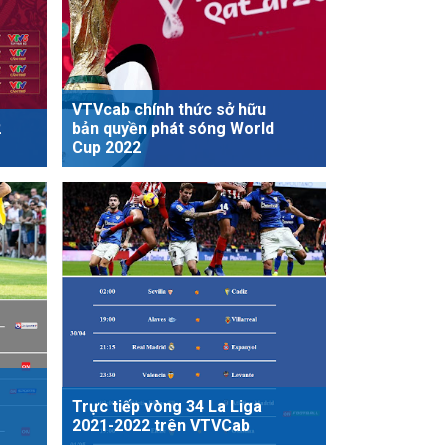
VTVcab chính thức sở hữu
2
bản quyền phát sóng World
Cup 2022
Trực tiếp vòng 34 La Liga
2021-2022 trên VTVCab