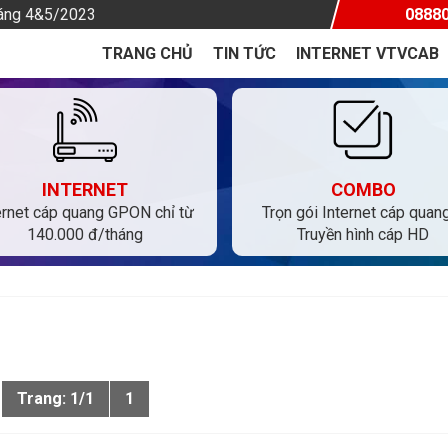
háng 4&5/2023
0888
TRANG CHỦ
TIN TỨC
INTERNET VTVCAB
INTERNET
COMBO
ernet cáp quang GPON chỉ từ
Trọn gói Internet cáp quan
140.000 đ/tháng
Truyền hình cáp HD
Trang: 1/1
1