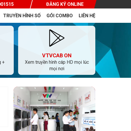
001515
ĐĂNG KÝ ONLINE
TRUYỀN HÌNH SỐ
GÓI COMBO
LIÊN HỆ
VTVCAB ON
g +
Xem truyền hình cáp HD mọi lúc
mọi nơi