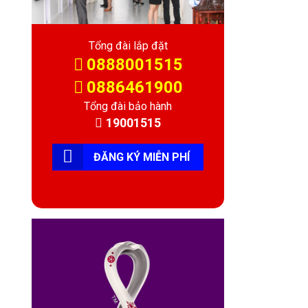
Tổng đài lắp đặt
0888001515
0886461900
Tổng đài bảo hành
19001515
ĐĂNG KÝ MIỄN PHÍ