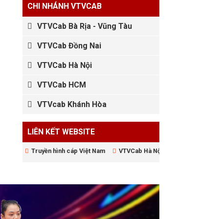
CHI NHÁNH VTVCAB
VTVCab Bà Rịa - Vũng Tàu
VTVCab Đồng Nai
VTVCab Hà Nội
VTVCab HCM
VTVcab Khánh Hòa
LIÊN KẾT WEBSITE
Truyền hình cáp Việt Nam
VTVCab Hà Nội
Học Làm Web