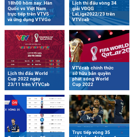
18h00 hôm nay: Hàn
Lịch thi đấu vòng 34
Quốc vs Việt Nam
giải VĐQG
trực tiếp trên VTV5
LaLiga2022/23 trên
và ứng dụng VTVGo
VTVcab
VTVcab chính thức
Lịch thi đấu World
sở hữu bản quyền
Cup 2022 ngày
phát sóng World
23/11 trên VTVCab
Cup 2022
Trực tiếp vòng 35