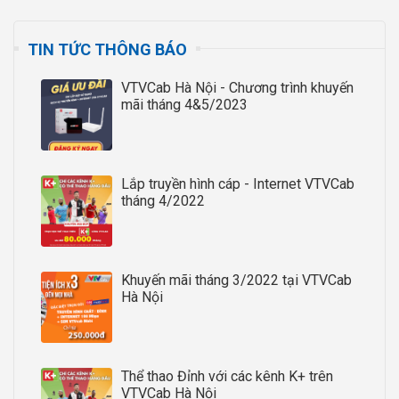
TIN TỨC THÔNG BÁO
VTVCab Hà Nội - Chương trình khuyến
mãi tháng 4&5/2023
Lắp truyền hình cáp - Internet VTVCab
tháng 4/2022
Khuyến mãi tháng 3/2022 tại VTVCab
Hà Nội
Thể thao Đỉnh với các kênh K+ trên
VTVCab Hà Nội