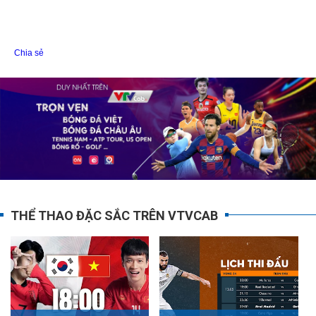
Chia sẻ
THỂ THAO ĐẶC SẮC TRÊN VTVCAB