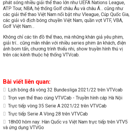
phát sóng nhiều giải thể thao lớn như UEFA Nations League,
ATP Tour, NBA, hệ thống Golf châu Âu và châu Á… cũng như
các giải thể thao Việt Nam nổi bật như Vleague, Cúp Quốc Gia,
các giải vô địch bóng chuyền Việt Nam, quần vợt VTF, VBA,
Golf Việt Nam…
Không chỉ các tín đồ thể thao, mà những khán giả yêu phim,
giải trí... cũng mãn nhãn với nhiều series phim ăn khách, điện
ảnh bom tấn, chương trình thiếu nhi, show truyền hình thú vị
trên các kênh thuộc hệ thống VTVcab.
Bài viết liên quan:
Lịch bóng đá vòng 32 Bundesliga 2021/22 trên VTVcab
Trọn vẹn thể thao cùng VTVCab - Truyền hình cáp Hà Nội
Trực tiếp vòng 35 Serie A 2021/22 trên VTVCab
Trực tiếp Serie A Vòng 28 trên VTVCab
18h00 hôm nay: Hàn Quốc vs Việt Nam trực tiếp trên VTV5
và ứng dụng VTVGo