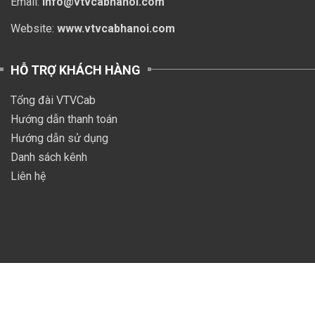
Email:
info@vtvcabhanoi.com
Website:
www.vtvcabhanoi.com
HỖ TRỢ KHÁCH HÀNG
Tổng đài VTVCab
Hướng dẫn thanh toán
Hướng dẫn sử dụng
Danh sách kênh
Liên hệ