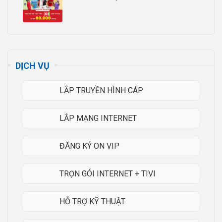
DỊCH VỤ
LẮP TRUYỀN HÌNH CÁP
LẮP MẠNG INTERNET
ĐĂNG KÝ ON VIP
TRỌN GÓI INTERNET + TIVI
HỖ TRỢ KỸ THUẬT