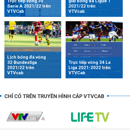
Trực tiếp vòng 35
giải bóng đá Ligue 1
Serie A 2021/22 trên
2021/22 trên
VTVCab
VTVcab
Lịch bóng đá vòng
32 Bundesliga
Trực tiếp vòng 34 La
2021/22 trên
Liga 2021-2022 trên
VTVcab
VTVCab
CHỈ CÓ TRÊN TRUYỀN HÌNH CÁP VTVCAB