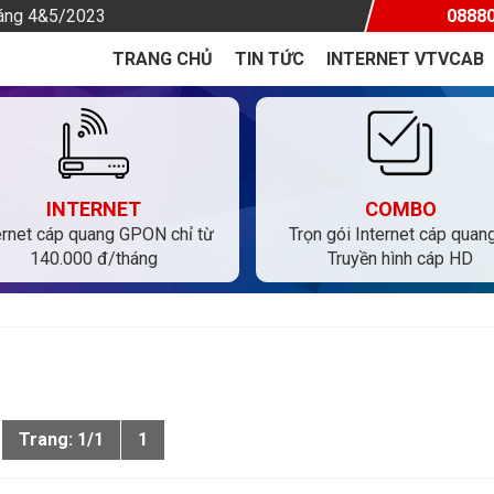
háng 4&5/2023
0888
TRANG CHỦ
TIN TỨC
INTERNET VTVCAB
INTERNET
COMBO
ernet cáp quang GPON chỉ từ
Trọn gói Internet cáp quan
140.000 đ/tháng
Truyền hình cáp HD
Trang: 1/1
1