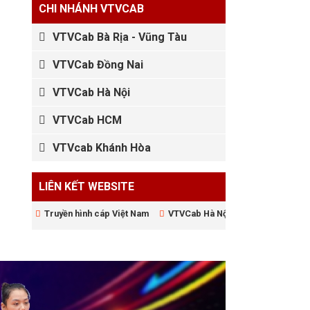
CHI NHÁNH VTVCAB
VTVCab Bà Rịa - Vũng Tàu
VTVCab Đồng Nai
VTVCab Hà Nội
VTVCab HCM
VTVcab Khánh Hòa
LIÊN KẾT WEBSITE
Truyền hình cáp Việt Nam
VTVCab Hà Nội
Học Làm Web