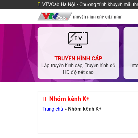
VTVCab Hà Nội - Chương trình khuyến mãi t
TRUYỀN HÌNH CÁP
Lắp truyền hình cáp, Truyền hình số
Int
HD độ nét cao
Nhóm kênh K+
Trang chủ
»
Nhóm kênh K+