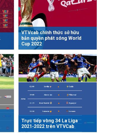
VTVcab chính thức sở hữu
2
bản quyền phát sóng World
Cup 2022
Trực tiếp vòng 34 La Liga
2021-2022 trên VTVCab