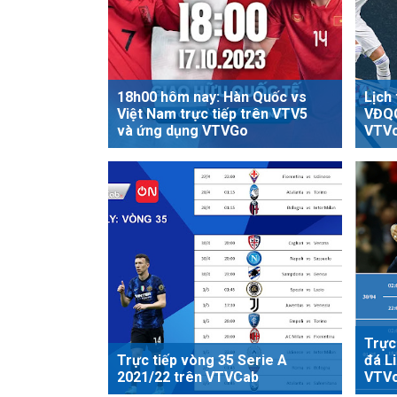
18h00 hôm nay: Hàn Quốc vs
Lịch 
Việt Nam trực tiếp trên VTV5
VĐQG
và ứng dụng VTVGo
VTV
Trực
Trực tiếp vòng 35 Serie A
đá L
2021/22 trên VTVCab
VTV