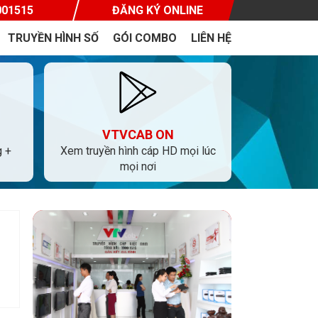
001515
ĐĂNG KÝ ONLINE
TRUYỀN HÌNH SỐ
GÓI COMBO
LIÊN HỆ
VTVCAB ON
g +
Xem truyền hình cáp HD mọi lúc
mọi nơi