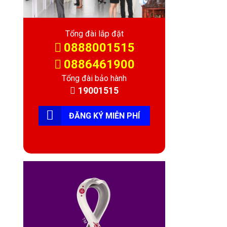
Tổng đài lắp đặt
0888001515
0886461900
Tổng đài bảo hành
19001515
ĐĂNG KÝ MIỄN PHÍ