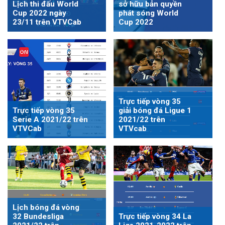
Lịch thi đấu World
sở hữu bản quyền
Cup 2022 ngày
phát sóng World
23/11 trên VTVCab
Cup 2022
Trực tiếp vòng 35
Trực tiếp vòng 35
giải bóng đá Ligue 1
Serie A 2021/22 trên
2021/22 trên
VTVCab
VTVcab
Lịch bóng đá vòng
32 Bundesliga
Trực tiếp vòng 34 La