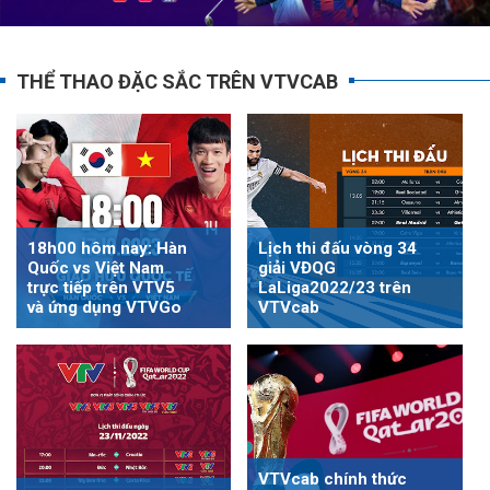
THỂ THAO ĐẶC SẮC TRÊN VTVCAB
18h00 hôm nay: Hàn
Lịch thi đấu vòng 34
Quốc vs Việt Nam
giải VĐQG
trực tiếp trên VTV5
LaLiga2022/23 trên
và ứng dụng VTVGo
VTVcab
VTVcab chính thức